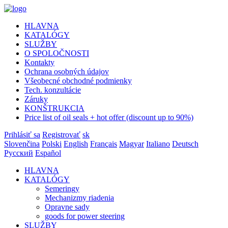
HLAVNA
KATALÓGY
SLUŽBY
O SPOLOČNOSTI
Kontakty
Ochrana osobných údajov
Všeobecné obchodné podmienky
Tech. konzultácie
Záruky
KONŠTRUKCIA
Price list of oil seals + hot offer (discount up to 90%)
Prihlásiť sa
Registrovať
sk
Slovenčina
Polski
English
Français
Magyar
Italiano
Deutsch
Русский
Español
HLAVNA
KATALÓGY
Semeringy
Mechanizmy riadenia
Opravne sady
goods for power steering
SLUŽBY