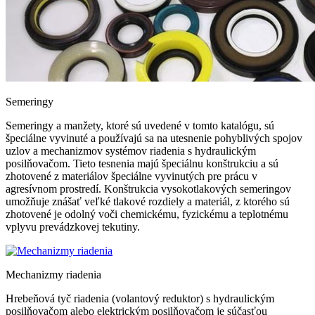
Semeringy
Semeringy a manžety, ktoré sú uvedené v tomto katalógu, sú
špeciálne vyvinuté a používajú sa na utesnenie pohyblivých spojov
uzlov a mechanizmov systémov riadenia s hydraulickým
posilňovačom. Tieto tesnenia majú špeciálnu konštrukciu a sú
zhotovené z materiálov špeciálne vyvinutých pre prácu v
agresívnom prostredí. Konštrukcia vysokotlakových semeringov
umožňuje znášať veľké tlakové rozdiely a materiál, z ktorého sú
zhotovené je odolný voči chemickému, fyzickému a teplotnému
vplyvu prevádzkovej tekutiny.
Mechanizmy
riadenia
Hrebeňová tyč riadenia (volantový reduktor) s hydraulickým
posilňovačom alebo elektrickým posilňovačom je súčasťou