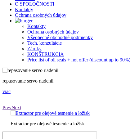
O SPOLOČNOSTI
Kontakty
Ochrana osobných údajov
Kontakty
Ochrana osobných údajov
Všeobecné obchodné podmienky
Tech. konzultácie
Záruky
KONŠTRUKCIA
Price list of oil seals + hot offer (discount up to 90%)
repasovanie servo riadenii
s
viac
v
Prev
Next
Extractor pre olejové tesnenie a ložísk