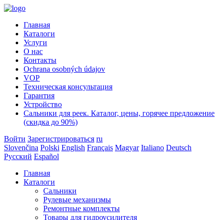
Главная
Каталоги
Услуги
О нас
Контакты
Ochrana osobných údajov
VOP
Техническая консультация
Гарантия
Устройство
Сальники для реек. Каталог, цены, горячее предложение
(скидка до 90%)
Войти
Зарегистрироваться
ru
Slovenčina
Polski
English
Français
Magyar
Italiano
Deutsch
Русский
Español
Главная
Каталоги
Сальники
Рулевые механизмы
Ремонтные комплекты
Товары для гидроусилителя