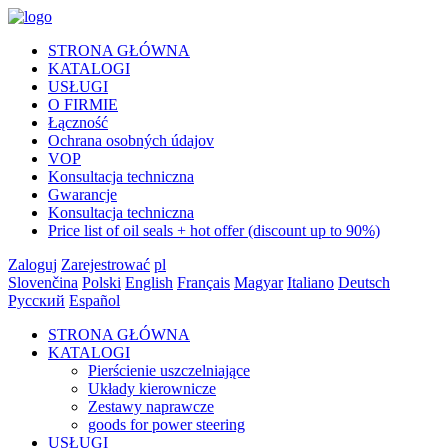
STRONA GŁÓWNA
KATALOGI
USŁUGI
O FIRMIE
Łączność
Ochrana osobných údajov
VOP
Konsultacja techniczna
Gwarancje
Konsultacja techniczna
Price list of oil seals + hot offer (discount up to 90%)
Zaloguj
Zarejestrować
pl
Slovenčina
Polski
English
Français
Magyar
Italiano
Deutsch
Русский
Español
STRONA GŁÓWNA
KATALOGI
Pierścienie uszczelniające
Układy kierownicze
Zestawy naprawcze
goods for power steering
USŁUGI