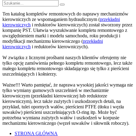
Ten katalog kompletów remontowych do naprawy mechanizmów
kierowniczych ze wspomaganiem hydraulicznym (
przekładni
kierowniczych
i reduktorów kierowniczych) został stworzony przez
kompanię PST. Ułatwia wyszukiwanie kompletu remontowego z
uwzględnieniem marki i modelu samochodu, roku produkcji i
modyfikacji mechanizmu kierowniczego (
przekładni
kierowniczych
i reduktorów kierowniczych).
W związku z licznymi prośbami naszych klientów oferujemy nie
tylko opcję zamówienia pełnego kompletu remontowego, lecz także
małego kompletu remontowego składającego się tylko z pierścieni
uszczelniających i kołnierzy.
Ważne!!! Warto pamiętać, że naprawa wysokiej jakości wymaga nie
tylko wymiany gumowych uszczelnień w mechanizmie
kierowniczym (przekładni kierowniczej lub reduktorze
kierowniczym), lecz także zużytych i uszkodzonych detali, na
przykład, tulei opornych wałów, pierścieni PTFE (tłoku i węzła
suwaków) pierścieni uszczelniających O-ring itp. Może być
potrzebna wymiana zużytych wałów i uszkodzeń w korpusie
mechanizmu kierowniczego (węzeł suwaków i siłownik roboczy).
STRONA GŁÓWNA