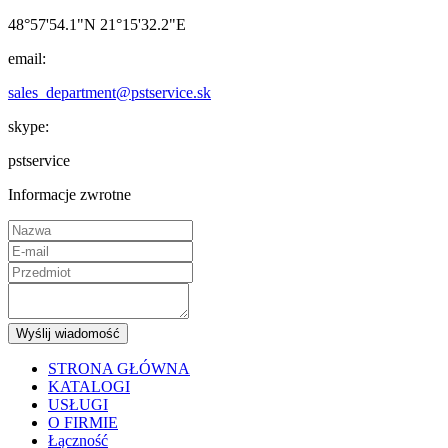
48°57'54.1"N 21°15'32.2"E
email:
sales_department@pstservice.sk
skype:
pstservice
Informacje zwrotne
Wyślij wiadomość
STRONA GŁÓWNA
KATALOGI
USŁUGI
O FIRMIE
Łączność