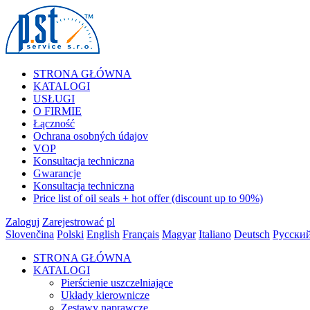
STRONA GŁÓWNA
KATALOGI
USŁUGI
O FIRMIE
Łączność
Ochrana osobných údajov
VOP
Konsultacja techniczna
Gwarancje
Konsultacja techniczna
Price list of oil seals + hot offer (discount up to 90%)
Zaloguj
Zarejestrować
pl
Slovenčina
Polski
English
Français
Magyar
Italiano
Deutsch
Русски
STRONA GŁÓWNA
KATALOGI
Pierścienie uszczelniające
Układy kierownicze
Zestawy naprawcze