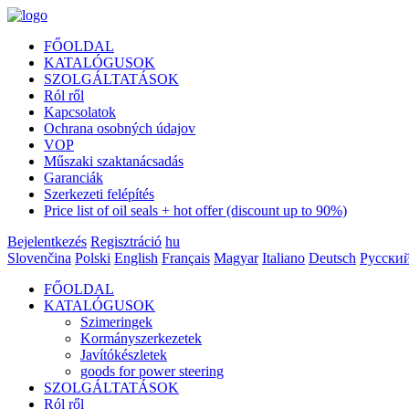
FŐOLDAL
KATALÓGUSOK
SZOLGÁLTATÁSOK
Ról ről
Kapcsolatok
Ochrana osobných údajov
VOP
Műszaki szaktanácsadás
Garanciák
Szerkezeti felépítés
Price list of oil seals + hot offer (discount up to 90%)
Bejelentkezés
Regisztráció
hu
Slovenčina
Polski
English
Français
Magyar
Italiano
Deutsch
Русски
FŐOLDAL
KATALÓGUSOK
Szimeringek
Kormányszerkezetek
Javítókészletek
goods for power steering
SZOLGÁLTATÁSOK
Ról ről