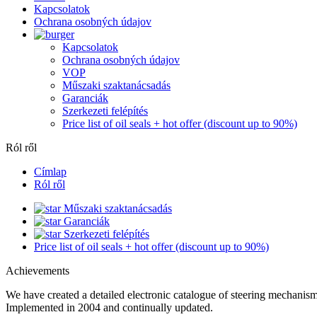
Kapcsolatok
Ochrana osobných údajov
Kapcsolatok
Ochrana osobných údajov
VOP
Műszaki szaktanácsadás
Garanciák
Szerkezeti felépítés
Price list of oil seals + hot offer (discount up to 90%)
Ról ről
Címlap
Ról ről
Műszaki szaktanácsadás
Garanciák
Szerkezeti felépítés
Price list of oil seals + hot offer (discount up to 90%)
Achievements
We have created a detailed electronic catalogue of steering mechanisms
Implemented in 2004 and continually updated.