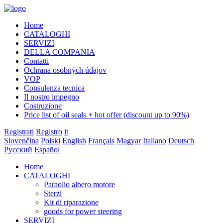
Home
CATALOGHI
SERVIZI
DELLA COMPANIA
Contatti
Ochrana osobných údajov
VOP
Consulenza tecnica
Il nostro impegno
Costruzione
Price list of oil seals + hot offer (discount up to 90%)
Registrati
Registro
it
Slovenčina
Polski
English
Français
Magyar
Italiano
Deutsch
Русский
Español
Home
CATALOGHI
Paraolio albero motore
Sterzi
Kit di riparazione
goods for power steering
SERVIZI